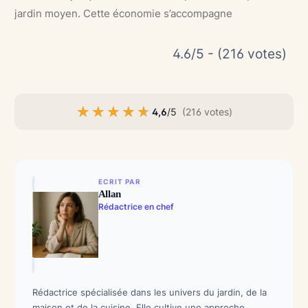
jardin moyen. Cette économie s’accompagne
4.6/5 - (216 votes)
★★★★★
★★★★★
4,6
/5
(216 votes)
ECRIT PAR
Allan
Rédactrice en chef
Rédactrice spécialisée dans les univers du jardin, de la
maison et de la cuisine. Elle cultive une approche