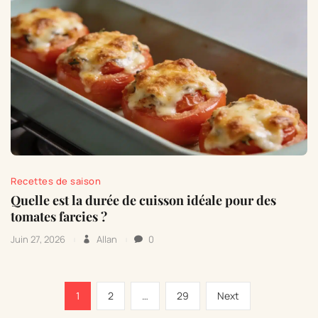
Recettes de saison
Quelle est la durée de cuisson idéale pour des
tomates farcies ?
Juin 27, 2026
Allan
0
Pagination
Page
Page
Page
Next
1
2
…
29
Next
des
page