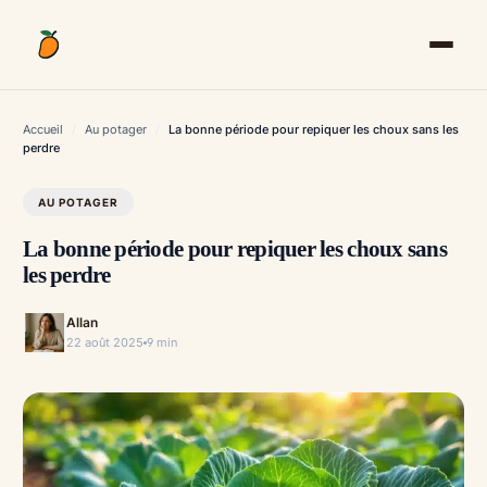
Aller
au
contenu
Accueil
/
Au potager
/
La bonne période pour repiquer les choux sans les
perdre
AU POTAGER
La bonne période pour repiquer les choux sans
les perdre
Allan
22 août 2025
9 min