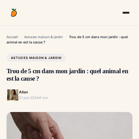
Aller
au
contenu
Accueil
/
Astuces maison & jardin
/
Trou de 5 cm dans mon jardin : quel
animal en est la cause ?
ASTUCES MAISON & JARDIN
Trou de 5 cm dans mon jardin : quel animal en
est la cause ?
Allan
21 juin 2026
9 min