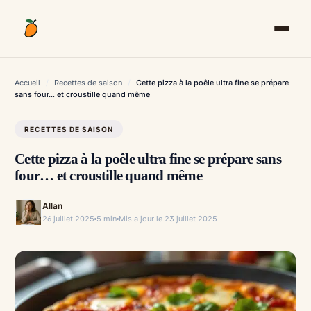
Aller
au
contenu
Accueil
/
Recettes de saison
/
Cette pizza à la poêle ultra fine se prépare
sans four… et croustille quand même
RECETTES DE SAISON
Cette pizza à la poêle ultra fine se prépare sans
four… et croustille quand même
Allan
26 juillet 2025
5 min
Mis a jour le 23 juillet 2025