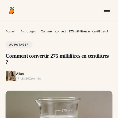
Aller
au
contenu
Accueil
/
Au potager
/
Comment convertir 275 millilitres en centilitres ?
AU POTAGER
Comment convertir 275 millilitres en centilitres
?
Allan
19 juin 2026
6 min