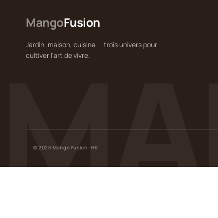
Mango
Fusion
MA
Jardin, maison, cuisine — trois univers pour
cultiver l'art de vivre.
© 2026 Mango Fusion · HK