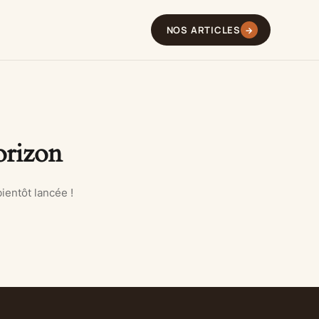
s
NOS ARTICLES
→
orizon
ientôt lancée !